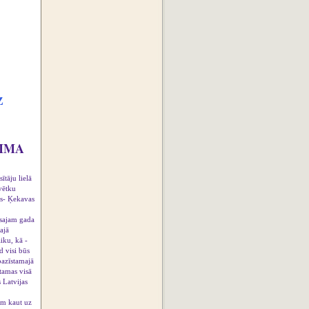
Z
MMA
tāju lielā
vētku
es- Ķekavas
usajam gada
ajā
iku, kā -
d visi būs
pazīstamajā
tamas visā
 Latvijas
iem kaut uz