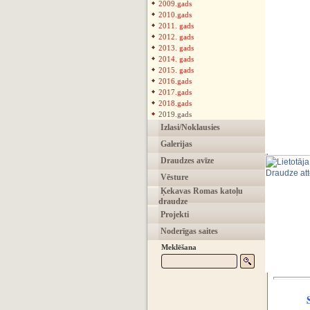
2009.gads
2010.gads
2011. gads
2012. gads
2013. gads
2014. gads
2015. gads
2016.gads
2017.gads
2018.gads
2019.gads
Izlasi/Noklausies
Galerijas
Draudzes avīze
Vēsture
Ķekavas Romas katoļu
draudze
Projekti
Noderīgas saites
Meklēšana