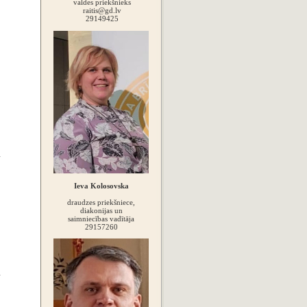
valdes priekšnieks
raitis@gd.lv
29149425
Ieva Kolosovska
draudzes priekšniece,
diakonijas un
saimniecības vadītāja
29157260