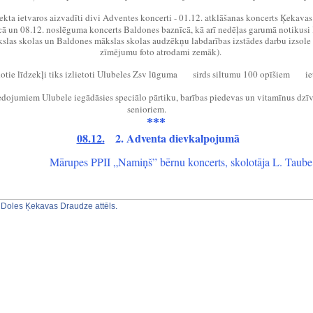
ekta ietvaros aizvadīti divi Adventes koncerti - 01.12. atklāšanas koncerts Ķekavas 
cā un 08.12. noslēguma koncerts Baldones baznīcā, kā arī nedēļas garumā notikusi
slas skolas un Baldones mākslas skolas audzēkņu labdarības izstādes darbu izsole
zīmējumu foto atrodami zemāk).
otie līdzekļi tiks izlietoti Ulubeles Zsv lūguma
sirds siltumu 100 opīšiem
ie
❤
❤
edojumiem Ulubele iegādāsies speciālo pārtiku, barības piedevas un vitamīnus dz
senioriem.
🐈
🐶
***
08.12.
2. Adventa dievkalpojumā
Mārupes PPII „Namiņš” bērnu koncerts, skolotāja L. Taube