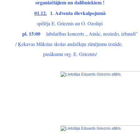
organizētājiem un dalībniekiem !
01.12.
1. Adventa dievkalpojumā
spēlēja E. Grieznis un O. Ozoliņš
pl. 15:00
labdarības koncerts „ Atnāc, noziedo, izbaudi”
/ Ķekavas Mākslas skolas audzēkņu zīmējumu izstāde,
pasākumu org. E. Grieznis/