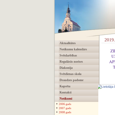
2019.
Aktualitātes
Notikumu kalendārs
Z
U
Svētdarbības
AP
Regulārās norises
Diakonija
Svētdienas skola
Draudzes padome
Kapsēta
Kontakti
Notikumi
2006.gads
2007.gads
2008.gads