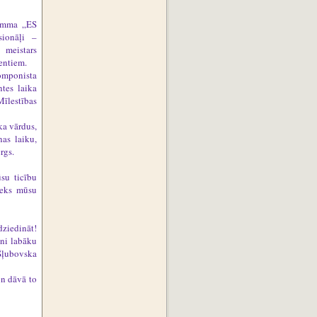
ramma „ES
sionāļi –
 meistars
mentiem.
omponista
ntes laika
īlestības
ka vārdus,
nas laiku,
rgs.
ūsu ticību
ieks mūsu
dziedināt!
ani labāku
Šļubovska
un dāvā to