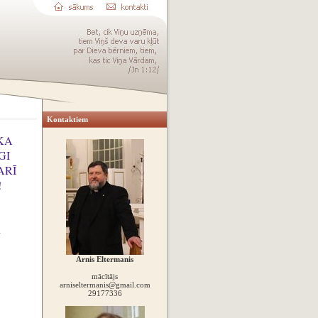
Kontaktiem
KA
GI
ARĪ
!
Arnis Eltermanis
mācītājs
arniseltermanis@gmail.com
29177336