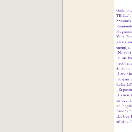
Gada nog
TICU...”
brīnumsk
Raimonds 
Programm
Valta Pūc
gaišās no
enerģijai,
„Ne velti
lai arī k
tiecoties 
Šo domu t
„Latviešu
labajam 
dvēselēs!
„ Šī pasau
„Es ticu,
Es ticu, 
un bagāt
Kancēvič
„Es ticu,
arī citie