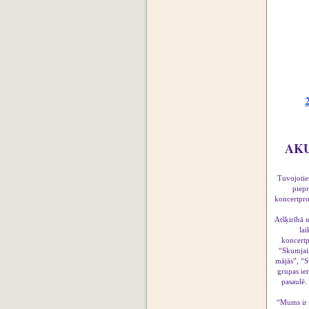
AKU
Tuvojoties
piepr
koncertpro
Atšķirībā n
la
koncertp
“Skumjais
mājās”, “S
grupas ier
pasaulē.
“Mums ir p