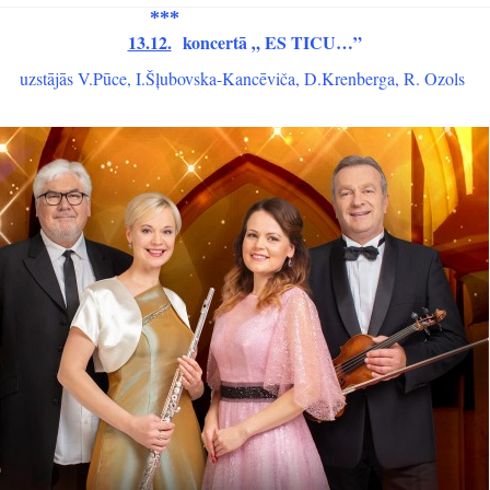
***
13.12.
koncertā „ ES TICU…”
uzstājās V.Pūce, I.Šļubovska-Kancēviča, D.Krenberga, R. Ozols