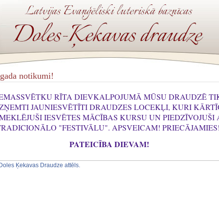
gada notikumi!
IEMASSVĒTKU RĪTA DIEVKALPOJUMĀ MŪSU DRAUDZĒ TI
ZŅEMTI JAUNIESVĒTĪTI DRAUDZES LOCEKĻI, KURI KĀRTĪ
MEKLĒJUŠI IESVĒTES MĀCĪBAS KURSU UN PIEDZĪVOJUŠI 
TRADICIONĀLO "FESTIVĀLU". APSVEICAM! PRIECĀJAMIES
PATEICĪBA DIEVAM!