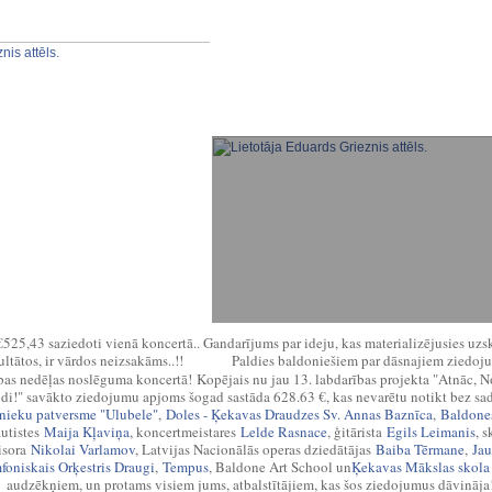
525,43 saziedoti vienā koncertā.. Gandarījums par ideju, kas materializējusies uz
ultātos, ir vārdos neizsakāms..!!
Paldies baldonieš
iem par dāsnajiem ziedoj
😇
🙏
bas nedēļas noslēguma koncertā!
Kopējais nu jau 13. labdarības projekta "Atnāc, 
di!" savākto ziedojumu apjoms šogad sastāda 628.63 €, kas nevarētu notikt bez sa
nieku patversme "Ulubele"
,
Doles - Ķekavas Draudzes Sv. Annas Baznīca
,
Baldone
autistes
Maija Kļaviņa
, koncertmeistares
Lelde Rasnace
, ģitārista
Egils Leimanis
, 
isora
Nikolai Varlamov
, Latvijas Nacionālās operas dziedātājas
Baiba Tērmane
,
Jau
foniskais Orķestris Draugi
,
Tempus
, Baldone Art School un
Ķekavas Mākslas skola
audzēkņiem, un protams visiem jums, atbalstītājiem, kas šos ziedojumus dāvināja!