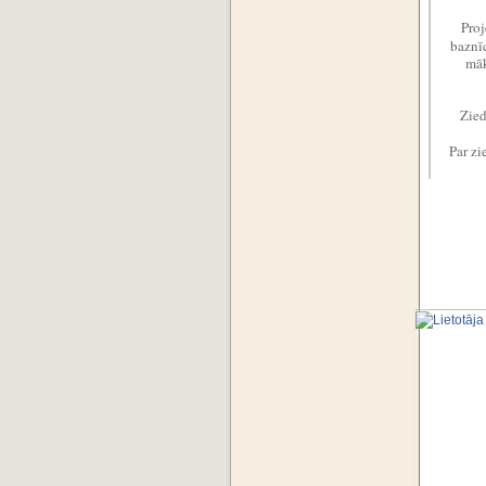
Proj
baznī
māk
Zied
Par zi