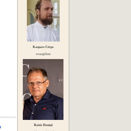
Kaspars Cērps
evanģēlists
u
Raitis Heniņš