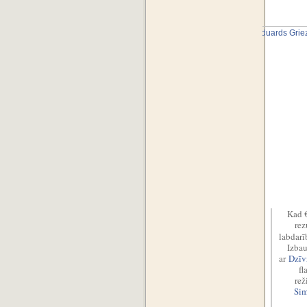
Kad €
rez
labdarī
Izbau
ar
Dzīv
fl
rež
Sim