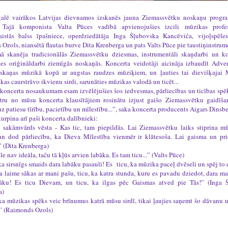
alē vairākos Latvijas dievnamos izskanēs jauna Ziemassvētku noskaņu prog
. Tajā komponista Valta Pūces vadībā apvienojušies izcili mūzikas profe
aistās balss īpašniece, operdziedātāja Inga Šļubovska Kancēviča, vijoļspēles
Ozols, niansētā flautas burve Dita Krenberga un pats Valts Pūce pie taustiņinstru
ā skanēja tradicionālās Ziemassvētku dziesmas, instrumentāli skaņdarbi un k
es oriģināldarbi ziemīgās noskaņās. Koncerta veidotāji aicināja izbaudīt Adve
skaņas mūzikā kopā ar augstas raudzes mūziķiem, un ļauties tai dievišķajai M
 kas caurstrāvo ikvienu sirdi, sarunāties mūzikas valodā un ticēt...
 koncerta nosaukumam esam izvēlējušies šos iedvesmas, pārliecības un ticības spē
atru no mūsu koncerta klausītājiem rosinātu izjust gaišo Ziemassvētku gaidīša
uz patiesu tīrību, pacietību un mīlestību...”, saka koncerta producents Aigars Dinsbe
urpina arī paši koncerta dalībnieki:
 sakāmvārds vēsta - Kas tic, tam piepildās. Lai Ziemassvētku laiks stiprina m
un dod pārliecību, ka Dieva Mīlestība vienmēr ir klātesoša. Lai gaisma un pr
” (Dita Krenberga)
le nav ideāla, taču tā kļūs arvien labāka. Es tam ticu...” (Valts Pūce)
 ka sirsnīgs smaids dara labāku pasauli! Es ticu, ka mūzika paceļ dvēseli un spēj to 
ka laime sākas ar mani pašu, ticu, ka katra stunda, kuru es pavadu dziedot, dara m
āku! Es ticu Dievam, un ticu, ka ilgas pēc Gaismas atved pie Tās!” (Inga 
a)
 ka mūzikas spēks veic brīnumus katrā mūsu sirdī, tikai ļaujies saņemt šo dāvanu 
m” (Raimonds Ozols)