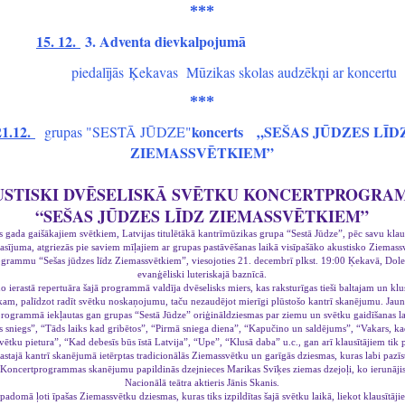
***
15. 12.
3. Adventa dievkalpojumā
‍
piedalījās
Ķekavas Mūzikas skolas audzēkņi ar koncertu
***
21.12.
koncerts
„SEŠAS JŪDZES LĪD
grupas "SESTĀ JŪDZE"
ZIEMASSVĒTKIEM”
STISKI DVĒSELISKĀ SVĒTKU KONCERTPROGRA
“SEŠAS JŪDZES LĪDZ ZIEMASSVĒTKIEM”
 gada gaišākajiem svētkiem, Latvijas titulētākā kantrīmūzikas grupa “Sestā Jūdze”, pēc savu klausī
asījuma, atgriezās pie saviem mīļajiem ar grupas pastāvēšanas laikā visīpašāko akustisko Ziemass
grammu “Sešas jūdzes līdz Ziemassvētkiem”, viesojoties 21. decembrī plkst. 19:00 Ķekavā, Dol
evanģēliski luteriskajā baznīcā.
o ierastā repertuāra šajā programmā valdīja dvēselisks miers, kas raksturīgas tieši baltajam un kl
ikam, palīdzot radīt svētku noskaņojumu, taču nezaudējot mierīgi plūstošo kantrī skanējumu. Jaun
rogrammā iekļautas gan grupas “Sestā Jūdze” oriģināldziesmas par ziemu un svētku gaidīšanas la
 sniegs”, “Tāds laiks kad gribētos”, “Pirmā sniega diena”, “Kapučino un saldējums”, “Vakars, ka
vētku pietura”, “Kad debesīs būs īstā Latvija”, “Upe”, “Klusā daba” u.c., gan arī klausītājiem tik 
astajā kantrī skanējumā ietērptas tradicionālās Ziemassvētku un garīgās dziesmas, kuras labi pazīs
 Koncertprogrammas skanējumu papildinās dzejnieces Marikas Svīķes ziemas dzejoļi, ko ierunājis
Nacionālā teātra aktieris Jānis Skanis.
adomā ļoti īpašas Ziemassvētku dziesmas, kuras tiks izpildītas šajā svētku laikā, liekot klausītāj