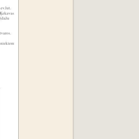
ev.lut.
 Ķekavas
 (dažu
tvaros.
īvniekiem