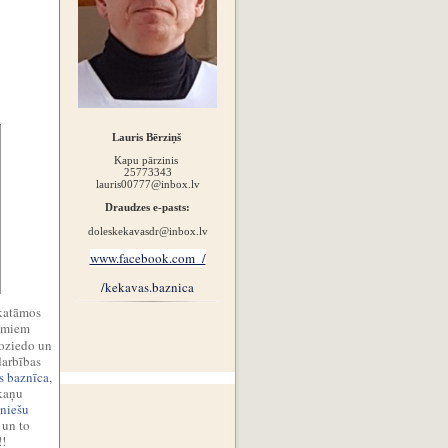
Lauris Bērziņš
Kapu pārzinis
25773343
lauris00777@inbox.lv
Draudzes e-pasts:
doleskekavasdr@inbox.lv
www.facebook.com /
/kekavas.baznica
skatāmos
umiem
Noziedo un
darbības
s baznīca
,
skaņu
niešu
un to
!