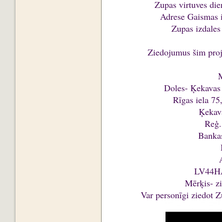
Zupas virtuves di
Adrese Gaismas i
Zupas izdales
Ziedojumus šim pro
M
Doles- Ķekavas 
Rīgas iela 75
Ķekav
Reģ.
Banka
LV44H
Mērķis- z
Var personīgi ziedot Z