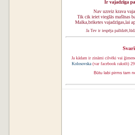
I
r vajadzīga pa
Nav uzreiz krava vaja
Tik cik ieiet vieglās mašīnas
Malka,briketes vajadzīgas,lai a
Ja Tev ir iespēja palīdzēt,lū
Svarī
Ja kādam ir zināmi cilvēki vai ğimen
Kolosovska
(var facebook rakstīt) 2
Būtu labi pirms tam n