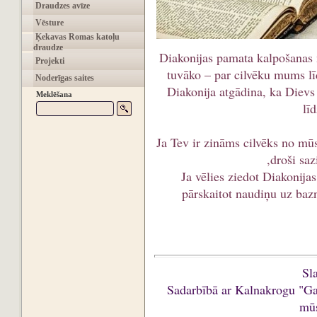
Draudzes avīze
Vēsture
Ķekavas Romas katoļu
draudze
Diakonijas pamata kalpošanas m
Projekti
tuvāko – par cilvēku mums l
Noderīgas saites
Diakonija atgādina, ka Dievs 
Meklēšana
lī
Ja Tev ir zināms cilvēks no mū
,droši saz
Ja vēlies ziedot Diakonijas
pārskaitot naudiņu uz bazn
Sl
Sadarbībā ar Kalnakrogu "G
mūs