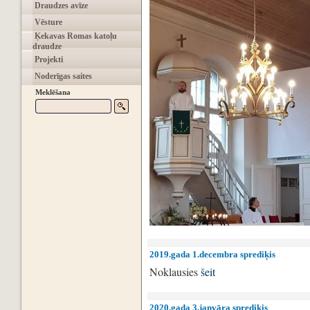
Draudzes avīze
Vēsture
Ķekavas Romas katoļu
draudze
Projekti
Noderīgas saites
Meklēšana
2019.gada 1.decembra sprediķis
Noklausies
šeit
2020.gada 3.janvāra sprediķis