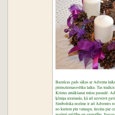
Baznīcas gads sākas ar Adventa laiku 
pirmsziemassvētku laiku. Tas tradicion
Kristus atnākšanai mūsu pasaulē. Adv
ķēniņa ierašanās, kā arī uzsverot gav
Simboliska nozīme ir arī Adventes rot
no kuriem pin vainagu, liecina par c
nozīmē mūžību un vienotību. Sveces 