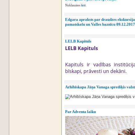
Noklausies
šeit
Edgara apraksts par draudzes ekskursija
pamatskolu un Valles baznīcu 09.12.2017
LELB Kapituls
LELB Kapituls
Kapituls ir vadības institūci
bīskapi, prāvesti un dekāni.
Arhibīskapa Jāņa Vanaga sprediķis vals
Par Adventa laiku