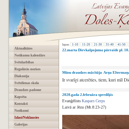
lapas:
1-10
11-20
21-30
31-40
41-50
Aktualitātes
22.marta Dievkalpojuma pārraide pl. 10
Notikumu kalendārs
Svētdarbības
Regulārās norises
Mūsu draudzes mācītāja ‍ Arņa Eltermaņ
Diakonija
Ir svarīgi atcerēties, tiem, kuri mīl D
Svētdienas skola
Draudzes padome
2020.gada 2.februāra sprediķis
Kapsēta
Evanģēlists
Kaspars Cerps
Kontakti
Laivā ar Jēzu (Mt.8:23-27)
Notikumi
Izlasi/Noklausies
Galerijas