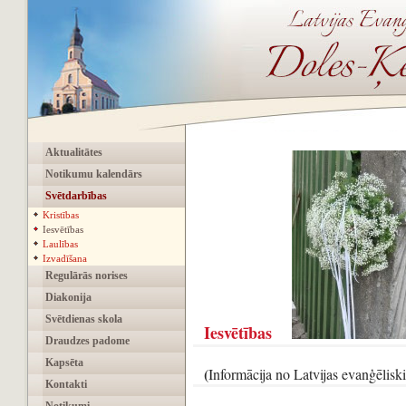
Aktualitātes
Notikumu kalendārs
Svētdarbības
Kristības
Iesvētības
Laulības
Izvadīšana
Regulārās norises
Diakonija
Svētdienas skola
Iesvētības
Draudzes padome
Kapsēta
(
Informācija no Latvijas evanģēliski
Kontakti