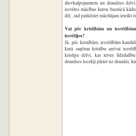
dievkalpojumiem un draudzes dzīvi. 
iesvētes mācības kursu baznīcā kād
dēļ , tad palūdziet mācītājam ieteikt 
Vai pēc kristībām un iesvētībām
iesvētījos?
Jā, pēc kristībām, iesvētībām kandid
kurā saņēma kristību un/vai iesvētī
kristīgu dzīvi, kas ietver līdzdalī
draudzes locekļi pāriet uz draudzi, ku