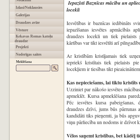
Notikumi
Iepazīsti Baznīcas mācību un apliec
Izlasi/Noklausies
locekli
Galerijas
Iesvētības ir baznīcas iedibināts sv
Draudzes avīze
iepazīšanas iesvētes apmācībās apl
Vēsture
draudzes locekli un tiek pielais
Ķekavas Romas katoļu
draudze
kārtības var tikt iesvētīti arī pilngadī
Projekti
Noderīgas saites
Ar kristībām kristījamais tiek uzņ
iepriekš kristītais tiek pielaists 
Meklēšana
locekļiem ir tiesības tikt pieaicinātie
Kas nepieciešams, lai tiktu kristīts 
Uzziniet par nākošo iesvētes mācības
apmeklēt. Kursa apmeklēšana paredz 
Pēc iesvētes kursa pabeigšanas, 
draudzes dzīvi, jums būs pārrunas a
kandidāti tiks pieņemti, ja būs apguv
viņu pārliecība un nodoms ir dzīvot k
Vēlos saņemt kristības, bet kādēļ t