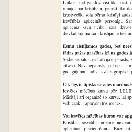
Laikos, kad gandrīz visi tika kristīti
runājot par kristībām, parasti tika 
krustvecāki sola bērnu kristīgi audz
iesvētībās apliecināt personīgi. S
apliecina savu ticību, sola dzīvot
dievkalpojumā šādi kristījāmie tiek arī 
Esmu cienījamos gados, bet neesmu
tādas pašas prasības kā uz gados
Šodienas situācijā Latvijā ir parast
cilvēki. Nav neparasts, ja kopā ar
gadagājuma ļaudis iesvētes grupās ir 
Cik ilgs ir tipisks iesvētes mācības
Iesvētes mācības kursu pēc LELB 
Mācītāji arī organizē šo kursu, lai sp
visbiežāk ir aptuveni trīs mēneši.
Vai iesvētes mācības kursu var apg
Kristības, iesvētības nozīmē pievien
apliecināt pievienošanos Baznīca