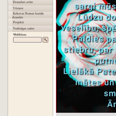
Draudzes avīze
Vēsture
Ķekavas Romas katoļu
draudze
Projekti
Noderīgas saites
Meklēšana