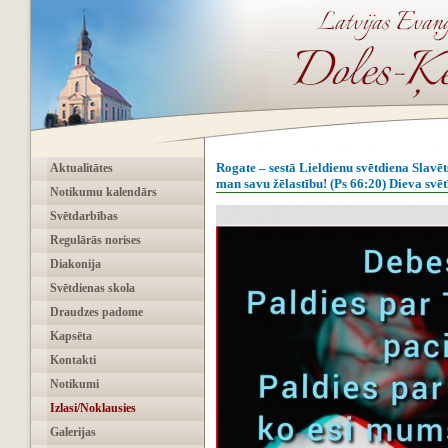
Rogate – sestā Lieldienu svētdiena Slavēt
Aktualitātes
man savu žēlastību! (Ps 66:20) Dieva sv
Notikumu kalendārs
Svētdarbības
Regulārās norises
Diakonija
Svētdienas skola
Draudzes padome
Kapsēta
Kontakti
Notikumi
Izlasi/Noklausies
Galerijas