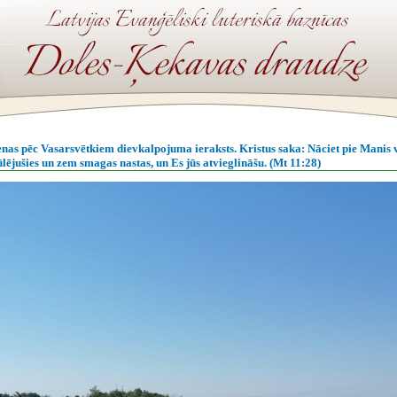
ienas pēc Vasarsvētkiem dievkalpojuma ieraksts. Kristus saka: Nāciet pie Manis v
ūlējušies un zem smagas nastas, un Es jūs atvieglināšu. (Mt 11:28)