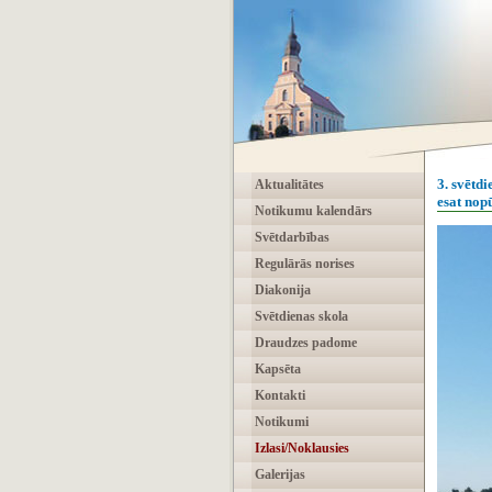
3. svētd
Aktualitātes
esat nop
Notikumu kalendārs
Svētdarbības
Regulārās norises
Diakonija
Svētdienas skola
Draudzes padome
Kapsēta
Kontakti
Notikumi
Izlasi/Noklausies
Galerijas