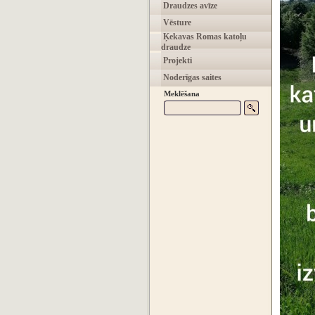
Draudzes avīze
Vēsture
Ķekavas Romas katoļu
draudze
Projekti
Noderīgas saites
Meklēšana