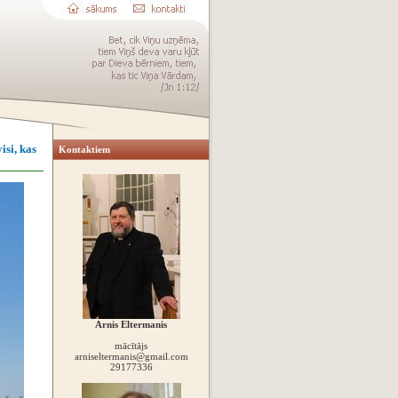
isi, kas
Kontaktiem
Arnis Eltermanis
mācītājs
arniseltermanis@gmail.com
29177336