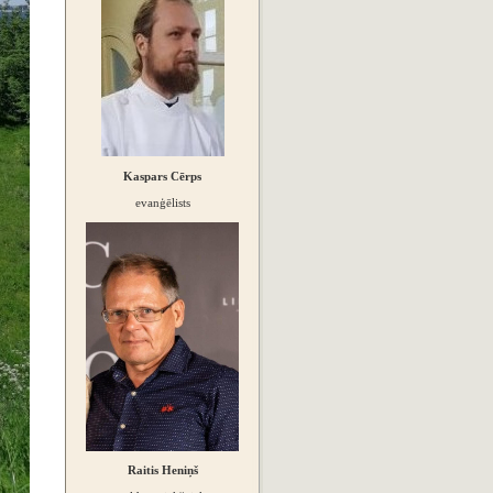
Kaspars Cērps
evanģēlists
Raitis Heniņš