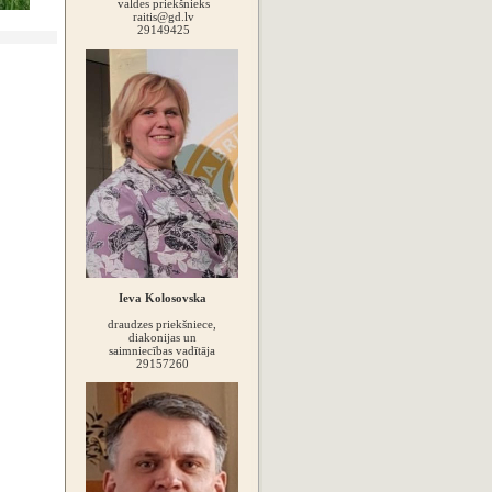
valdes priekšnieks
raitis@gd.lv
29149425
Ieva Kolosovska
draudzes priekšniece,
diakonijas un
saimniecības vadītāja
29157260