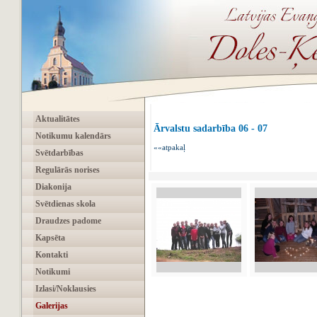
Aktualitātes
Ārvalstu sadarbība 06 - 07
Notikumu kalendārs
««atpakaļ
Svētdarbības
Regulārās norises
Diakonija
Svētdienas skola
Draudzes padome
Kapsēta
Kontakti
Notikumi
Izlasi/Noklausies
Galerijas