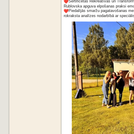
Sertificētās Rekreatīvās un Transfor
Rublovska apguva elpošanas praksi emoc
Piedalījās smaržu pagatavošanas meis
rokraksta analīzes nodarbībā ar speciālist