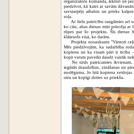
organizatoru komanda, lektori un jaun
piedzīvot, kā katrs ar savām dāvanām
savstarpējs atbalsts un prieks kalpo
soļa.
Ar lielu pateicību raugāmies arī 
ko citu, abas dienas mūs priecēja ar 
rūpes par šo projektu. Šīs dienas bi
klātesošs visā, ko darām.
Projekta nosaukums "Vienoti ceļā:
Mēs piedzīvojām, ka sadarbība rodas
kopienu un ka visam pāri ir ticība –
kopā varam paveikt daudz vairāk nekā
No sirds pateicamies ikvienam, k
iegūtās draudzības, zināšanas un pied
noslēguma. Jo īstā kopiena veidojas tu
otru un kopīgi doties uz priekšu.