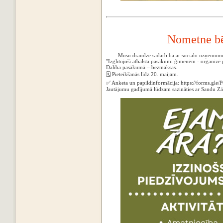
Nometne bē
Mūsu draudze sadarbībā ar sociālo uzņēmum
"Izglītojoši atbalsta pasākumi ģimenēm - organiz
‌Dalība pasākumā – bezmaksas.
🗓 Pieteikšanās līdz 20. maijam.
✅ Anketa un papildinformācija: https://forms.g
Jautājumu gadījumā lūdzam sazināties ar Sandu Zā