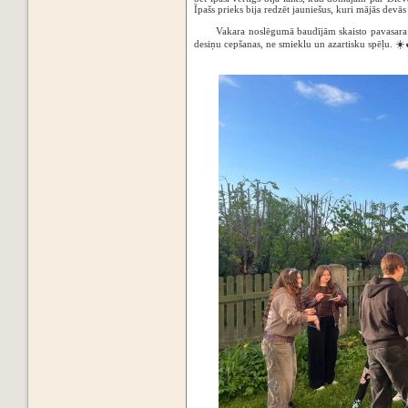
Īpašs prieks bija redzēt jauniešus, kuri mājās devā
Vakara noslēgumā baudījām skaisto pavasara 
desiņu cepšanas, ne smieklu un azartisku spēļu. ☀️