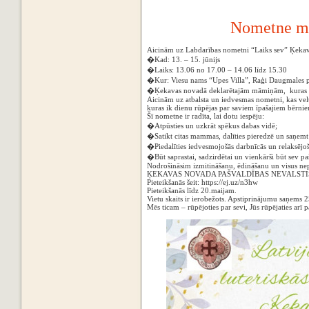
N‌ometne m
‌Aicinām uz Labdarības nometni “Laiks sev” Ķekav
�Kad: 13. – 15. jūnijs
�Laiks: 13.06 no 17.00 – 14.06 līdz 15.30
�Kur: Viesu nams “Upes Villa”, Raģi Daugmales 
�Ķekavas novadā deklarētajām māmiņām, kuras a
Aicinām uz atbalsta un iedvesmas nometni, kas velt
kuras ik dienu rūpējas par saviem īpašajiem bērni
Šī nometne ir radīta, lai dotu iespēju:
�Atpūsties un uzkrāt spēkus dabas vidē;
�Satikt citas mammas, dalīties pieredzē un saņemt
�Piedalīties iedvesmojošās darbnīcās un relaksējošā
�Būt saprastai, sadzirdētai un vienkārši būt sev pa
Nodrošināsim izmitināšanu, ēdināšanu un visus ne
ĶEKAVAS NOVADA PAŠVALDĪBAS NEVALSTI
Pieteikšanās šeit: https://ej.uz/n3hw
Pieteikšanās līdz 20.maijam.
Vietu skaits ir ierobežots. Apstiprinājumu saņems 
Mēs ticam – rūpējoties par sevi, Jūs rūpējaties arī 