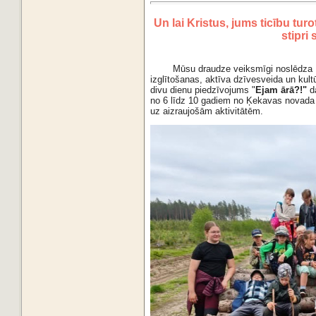
Un lai Kristus, jums ticību tur
stipri 
Mūsu draudze veiksmīgi noslēdza 
izglītošanas, aktīva dzīvesveida un kultū
divu dienu piedzīvojums "
Ejam ārā?!"
d
no 6 līdz 10 gadiem no Ķekavas novada 
uz aizraujošām aktivitātēm.