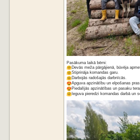
Pasākuma laikā bērni:
Devās meža pārgājienā, būvēja apmet
Stiprināja komandas garu.
Darbojās radošajās darbnīcās.
Apguva apzinātību un elpošanas pra
Piedalījās apzinātības un pasaku tera
Ieguva pieredzi komandas darbā un s