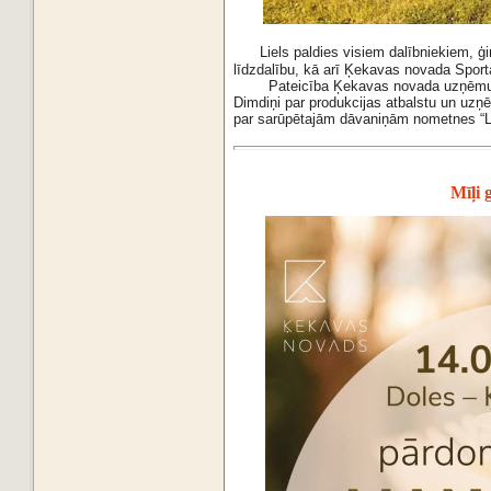
Liels paldies visiem dalībniekiem, ģ
līdzdalību, kā arī Ķekavas novada Spor
Pateicība Ķekavas novada uzņēmu
Dimdiņi par produkcijas atbalstu un uz
par sarūpētajām dāvaniņām nometnes “L
Mīļi 