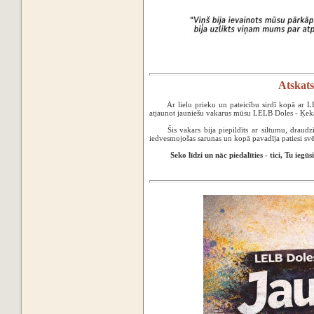
Atskats
Ar lielu prieku un pateicību sirdī kopā ar L
atjaunot jauniešu vakarus mūsu LELB Doles - Ķek
‌Šis vakars bija piepildīts ar siltumu, drau
iedvesmojošas sarunas un kopā pavadīja patiesi svēt
‌Seko līdzi un nāc piedalīties - tici, Tu ie