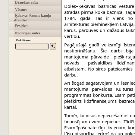
Draudzes avīze
Doles–Ķekavas baznīcas vēsture 
Vēsture
atradās pirmā koka baznīca. Tagad
Ķekavas Romas katoļu
1784. gadā. Tas ir viens no 
draudze
arhitektūras pieminekļiem Latvijā
Projekti
karus, pārbūves un dažādus laikm
Noderīgas saites
vērtību.
Meklēšana
Pagājušajā gadā veiksmīgi īste
nostiprināšanu. Šie darbi bija
mantojuma pārvalde
  piešķirta
novads
  pašvaldības līdzfina
atbalstam. No sirds pateicamies 
darbu.
Arī šogad sagatavojām un iesnied
mantojuma pārvaldes Kultūras p
programmas konkursā. Esam patiesi
piešķirts līdzfinansējums baznīca
kārtai.
Tomēr, lai visus nepieciešamos da
finansējumu vien nepietiek. Tādēļ
Esam īpaši pateicīgi ikvienam, kurš
Jūsu atsaucība iedrošina un apli