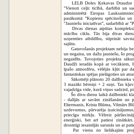
LELB 
Doles Ķekavas Draudze
"Vienoti ceļā: ticībā, darbībā un sa
administrētā Eiropas Lauksaimniec
pasākumā "Kopienu spēcinošas un viet
"Jauniešu iniciatīvas", sadarbībā ar "
P
Divas dienas atpūtas kompleks
mācību ciklu. Tās bija divas diena
uzņemties atbildību, stiprināt savs
sajūtu.
Gatavošanās projektam nebija bez 
un negaisu, un dažu jauniešu, šo pro
negaidīts. Tuvojoties projekta sāku
Daudži ieradās kopā ar vecākiem, līd
īpašo atmosfēru, vēlējās kļūt par 
fantastiskas spējas pielāgoties un atra
Sākotnēji plānoto 20 dalībnieku v
3 mazāki bērniņi + 2 suņi. Tas kļuva
vajadzīga vide, kurā viņus sadzird, p
Šo divu dienu laikā dalībnieki klau
- dalījās ar savām zināšanām un p
Eltermanis
, 
Krista Blūma
, 
Vilmārs Bl
uzdevumus, pārvarēja izaicinājumus,
priecīgu mirkļu. Vēlreiz pārliecin
enerģiski, bet arī patiesi zinātkār
drosmīgi iesaistījās sarunās un ar pati
Par vienu no lielākajām proj