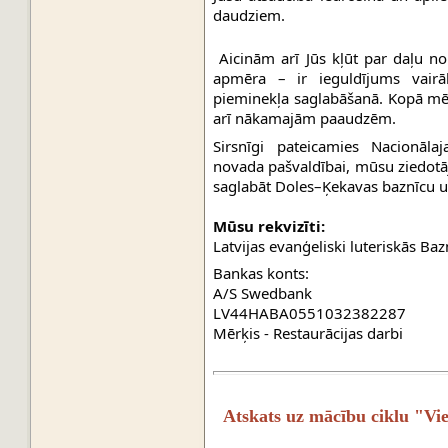
daudziem.
 Aicinām arī Jūs kļūt par daļu no šī darba. Katrs ziedojums – neatkarīgi no tā 
apmēra – ir ieguldījums vairā
pieminekļa saglabāšanā. Kopā mēs 
arī nākamajām paaudzēm.
Sirsnīgi pateicamies Nacionāla
novada pašvaldībai, mūsu ziedotāj
saglabāt Doles–Ķekavas baznīcu 
Mūsu rekvizīti:
Latvijas evanģeliski luteriskās Ba
Bankas konts:
A/S Swedbank
LV44HABA0551032382287
Mērķis - Restaurācijas darbi
Atskats uz mācību ciklu "Vie