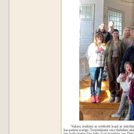
Vakaru iesākām ar svētbrīdi kopā ar mācītāju
kas patiesi svarīgs. Turpinājumā caur dažādām ak
bet īpaši vērtīgs bija laiks, kad domājām par Die