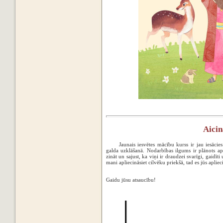
Aici
Jaunais iesvētes mācību kurss ir jau iesācie
galda uzklāšanā. Nodarbības ilgums ir plānots ap
zināt un sajust, ka viņi ir draudzei svarīgi, gaidīti
mani apliecināsiet cilvēku priekšā, tad es jūs aplie
Gaidu jūsu atsaucību!