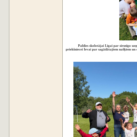
Paldies skolotājai Līgai par sirsnīgo 
priekšniecei Ievai par sagādātajiem našķiem un