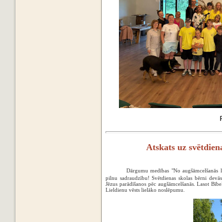
Atskats uz svētdie
Dārgumu medības "No augšāmcelšanās līd
pilnu sadraudzību! Svētdienas skolas bērni devā
Jēzus parādīšanos pēc augšāmcelšanās. Lasot Bībe
Lieldienu vēsts lielāko noslēpumu.