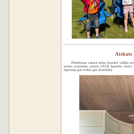
Atskats
Piektdienas vakarā mūsu draudzē valdīja sirs
prieku uzņēmām ciemos LELB Jauniešu centrs – 
stiprināja gan ticībā, gan draudzībā.