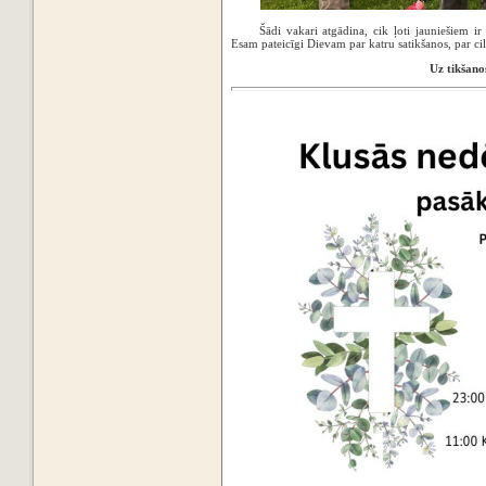
Šādi vakari atgādina, cik ļoti jauniešiem ir
Esam pateicīgi Dievam par katru satikšanos, par cil
Uz tikšano