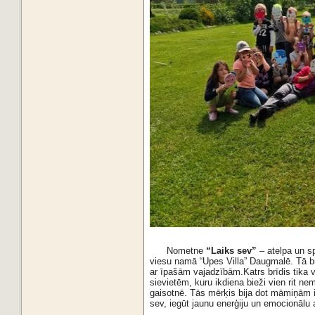
Nometne
“Laiks sev”
– atelpa un s
viesu namā “Upes Villa” Daugmalē. Tā bi
ar īpašām vajadzībām.Katrs brīdis tika 
sievietēm, kuru ikdiena bieži vien rit n
gaisotnē. Tās mērķis bija dot māmiņām ie
sev, iegūt jaunu enerģiju un emocionālu 