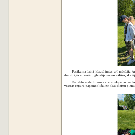
Pasākuma laikā klausījāmies arī mācītāja 
draudzējās ar kazām, glaudīja mazos cālīšus, skaitī
Pēc aktīvās darbošanās visi mielojās ar skol
vasaras cepuri, paņemot līdzi ne tikai skaistu piem