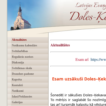
Aktualitātes
Aktualitātes
Notikumu kalendārs
Svētdarbības
Regulārās norises
Esam arī
https://w
Diakonija
Svētdienas skola
Draudzes padome
Esam uzsākuši Doles–Ķek
Kapsēta
Kontakti
Notikumi
Šonedēļ ir sākušies Doles–Ķekavas
Izlasi/Noklausies
To mērķis ir saglabāt šo nozīmīgo
Galerijas
tas arī turpmāk kalpotu kā vēstu