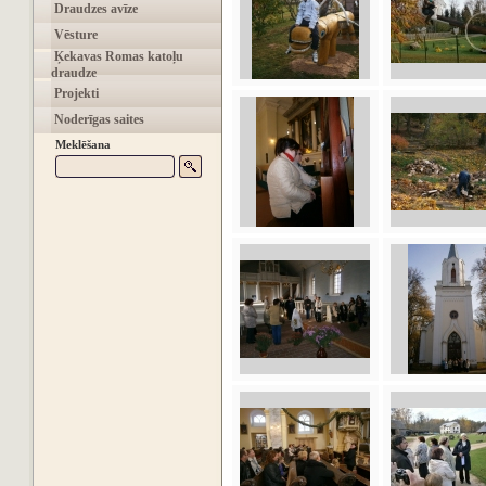
Draudzes avīze
Vēsture
Ķekavas Romas katoļu
draudze
Projekti
Noderīgas saites
Meklēšana