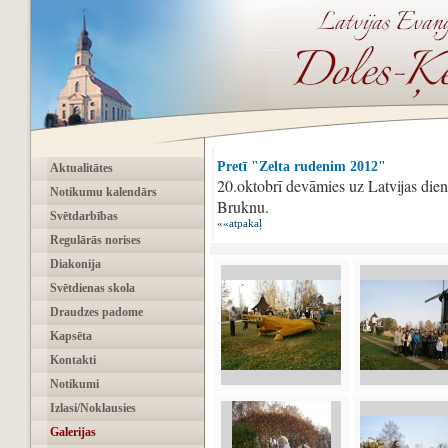
Pretī "Zelta rudenim 2012"
Aktualitātes
20.oktobrī devāmies uz Latvijas dien
Notikumu kalendārs
Bruknu.
Svētdarbības
««atpakaļ
Regulārās norises
Diakonija
Svētdienas skola
Draudzes padome
Kapsēta
Kontakti
Notikumi
Izlasi/Noklausies
Galerijas