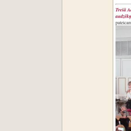
Trešā A
audzēk
pateicam