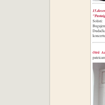
15.dec
"Pastai
Solisti
Bugajen
Dudačka
koncert
Otrā Ad
pateica