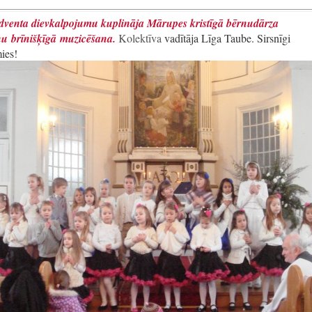
dventa dievkalpojumu kuplināja Mārupes kristīgā bērnudārza
ņu
brīnišķīgā
muzicēšana.
Kolektīva
vadītāja Līga Taube. Sirsnīgi
ies!