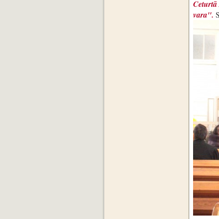
Ceturtā
vara".
S