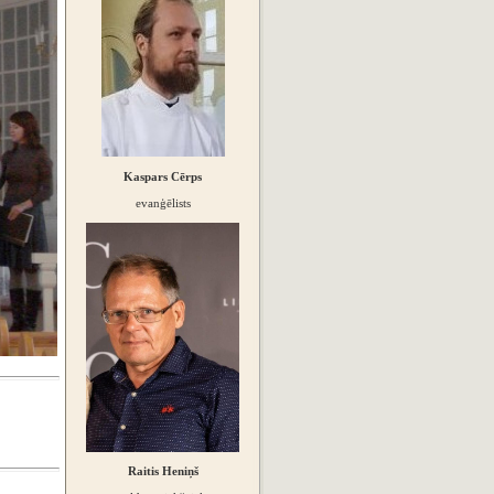
Kaspars Cērps
evanģēlists
Raitis Heniņš