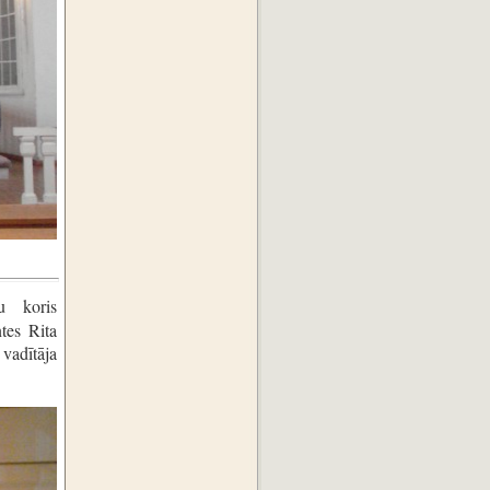
u koris
tes Rita
vadītāja