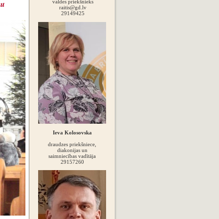
mu
valdes priekšnieks
raitis@gd.lv
29149425
Ieva Kolosovska
draudzes priekšniece,
diakonijas un
saimniecības vadītāja
29157260