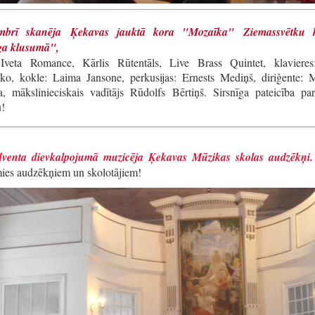
embrī skanēja ‍Ķekavas jauktā kora "Mozaīka"
Ziemassvētku 
ga klusumā",
: Iveta Romance, Kārlis Rūtentāls, Live Brass Quintet, klavieres
ko, kokle: Laima Jansone, perkusijas: Ernests Mediņš, diriģente: M
, mākslinieciskais vadītājs Rūdolfs Bērtiņš. Sirsnīga pateicība par
u!
venta dievkalpojumā muzicēja Ķekavas Mūzikas skolas audzēkņi.
mies audzēkņiem un skolotājiem!