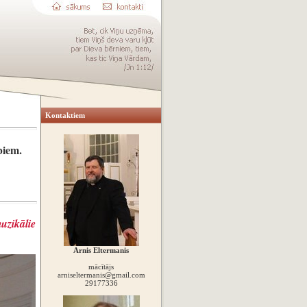
Kontaktiem
biem.
zikālie
Arnis Eltermanis
mācītājs
arniseltermanis@gmail.com
29177336