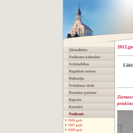
2012.ga
Aktualitātes
Notikumu kalendārs
Līdzī
Svētdarbības
Regulārās norises
Diakonija
Svētdienas skola
Draudzes padome
Ziemas
Kapsēta
priekšn
Kontakti
Notikumi
2006.gads
2007.gads
2008.gads