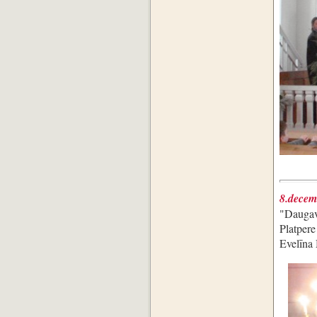
8.dece
"Daugav
Platper
Evelīna