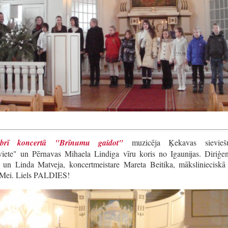
mbrī koncertā "Brīnumu gaidot"
muzicēja Ķekavas sievieš
iete" un Pērnavas Mihaela Lindiga vīru koris no Igaunijas. Diriģen
e un Linda Matveja, koncertmeistare Mareta Beitika, mākslinieciskā 
 Mei.
Liels PALDIES!