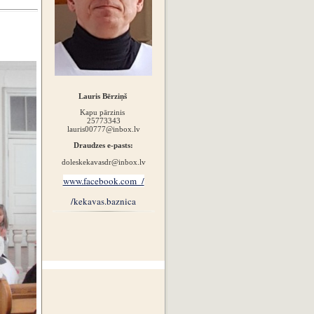
Lauris Bērziņš
Kapu pārzinis
25773343
lauris00777@inbox.lv
Draudzes e-pasts:
doleskekavasdr@inbox.lv
www.facebook.com /
/kekavas.baznica