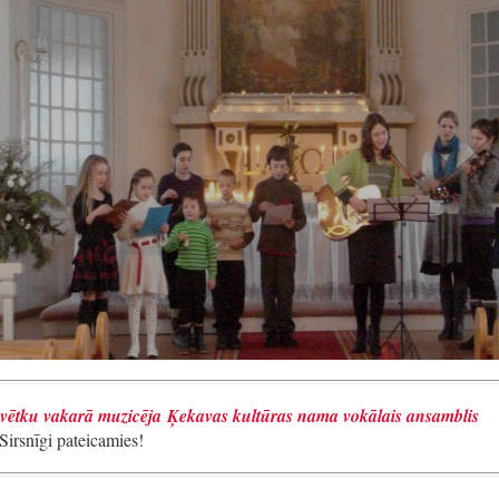
vētku vakarā muzicēja Ķekavas kultūras nama vokālais ansamblis
Sirsnīgi pateicamies!