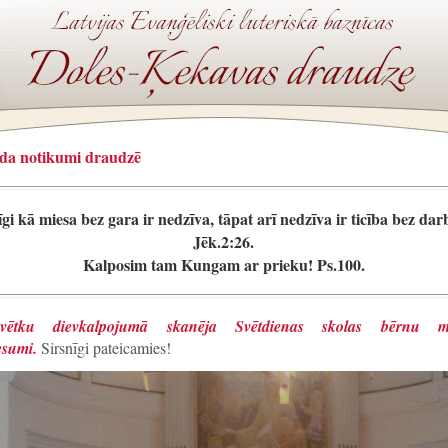
da notikumi draudzē
gi kā miesa bez gara ir nedzīva, tāpat arī nedzīva ir ticība bez dar
Jēk.2:26.
Kalposim tam Kungam ar prieku! Ps.100.
svētku dievkalpojumā skanēja Svētdienas skolas bērnu mu
esumi.
Sirsnīgi pateicamies!