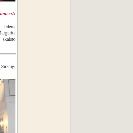
koncerts
: Jelena
argarita
 skaisto
Sirsnīgi