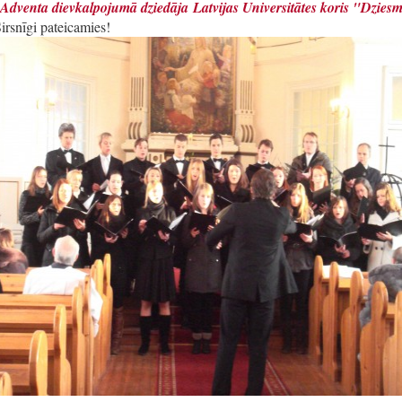
 Adventa dievkalpojumā dziedāja Latvijas Universitātes koris "Dzies
irsnīgi pateicamies!