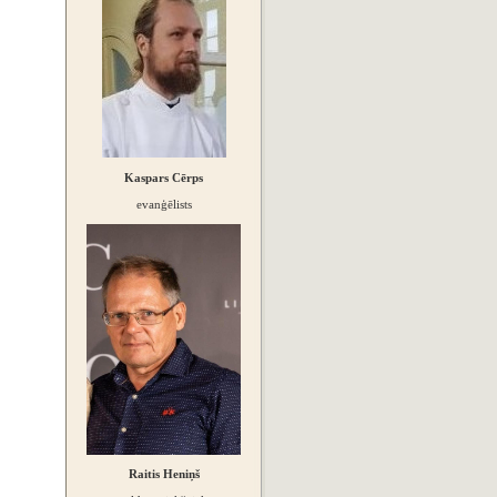
Kaspars Cērps
evanģēlists
Raitis Heniņš