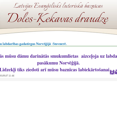
 labdarības gadatirgus Norvēģijā -Stovnerē.
ās mūsu dāmu darinātās smukumlietas aizceļoja uz labda
pasākumu Norvēģijā.
īdzekļi tiks ziedoti arī mūsu baznīcas labiekārtošanai
🙌

020.09.07 11:46