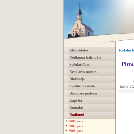
Rokdarbu
Aktualitātes
Notikumu kalendārs
Pirm
Svētdarbības
Regulārās norises
L
Diakonija
Svētdienas skola
Iesūtīts: 2
Draudzes padome
Kapsēta
Kontakti
Notikumi
2006.gads
2007.gads
2008.gads