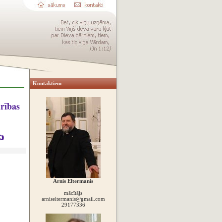
Kontaktiem
rības

Arnis Eltermanis
mācītājs
arniseltermanis@gmail.com
29177336