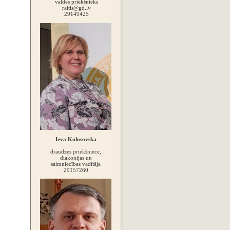
valdes priekšnieks
raitis@gd.lv
29149425
Ieva Kolosovska
draudzes priekšniece,
diakonijas un
saimniecības vadītāja
29157260