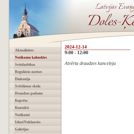
2024-12-14
Aktualitātes
9:00 - 12:00
Notikumu kalendārs
‌Atvērta draudzes kanceleja
Svētdarbības
Regulārās norises
Diakonija
Svētdienas skola
Draudzes padome
Kapsēta
Kontakti
Notikumi
Izlasi/Noklausies
Galerijas